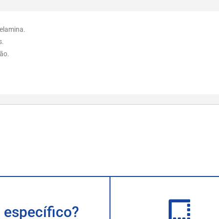
elamina.
s.
vão.
 específico?