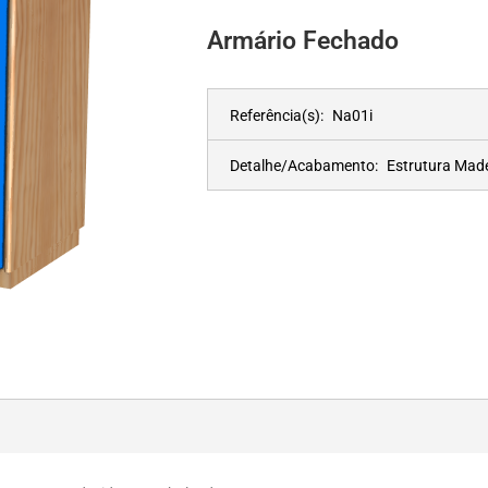
Armário Fechado
Referência(s):
Na01i
Detalhe/Acabamento:
Estrutura Mad