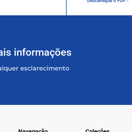
Descarregue o PDF ↓
ais informações
alquer esclarecimento
Navegação
Coleções